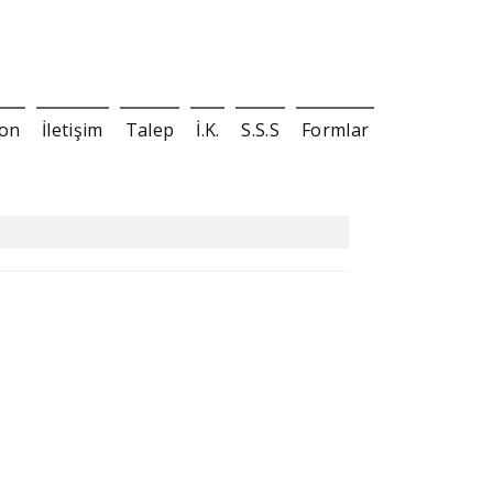
yon
İletişim
Talep
İ.K.
S.S.S
Formlar
Müşteri Şikayet Formu